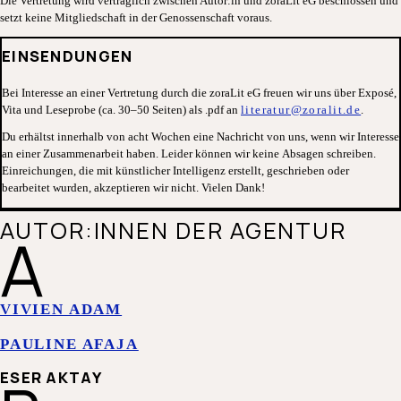
Die Vertretung wird vertraglich zwischen Autor:in und zoraLit eG beschlossen und
setzt keine Mitgliedschaft in der Genossenschaft voraus.
EINSENDUNGEN
Bei Interesse an einer Vertretung durch die zoraLit eG freuen wir uns über Exposé,
Vita und Leseprobe (ca. 30–50 Seiten) als .pdf an
literatur@zoralit.de
.
Du erh
ältst
innerhalb von
acht
Wochen
eine Nachricht von uns, wenn wir Interesse
an einer Zusammenarbeit haben
.
Leider können wir keine Absagen schreiben.
Einreichungen, die mit künstlicher Intelligenz erstellt, geschrieben oder
bearbeitet wurden
, akzeptieren wir nicht
. Vielen Dank!
AUTOR:INNEN DER AGENTUR
A
VIVIEN ADAM
PAULINE AFAJA
ESER AKTAY