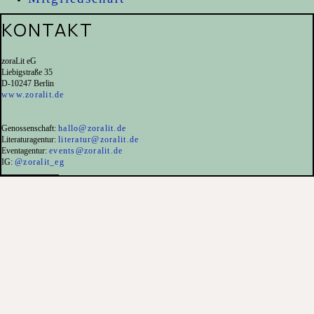
KONTAKT
zoraLit eG
Liebigstraße 35
D-10247 Berlin
www.zoralit.de
Genossenschaft:
hallo@zoralit.de
Literaturagentur:
literatur@zoralit.de
Eventagentur:
events@zoralit.de
IG:
@zoralit_eg